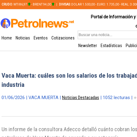
CRUDO
: WTI 86,97
- BRENT 94,00
|
DIVISAS
: DOLAR 1.500,00 - EURO: 1.735,00 - REAL: 3.0
PLATA: 56,65 - COBRE: 628,49
Portal de Información y 
Home
Noticias
Eventos
Cotizaciones
Newsletter
Estadísticas
Public
Vaca Muerta: cuáles son los salarios de los trabaja
industria
01/06/2026 | VACA MUERTA |
Noticias Destacadas
| 1052 lecturas |
Un informe de la consultora Adecco detalló cuánto cobran lo