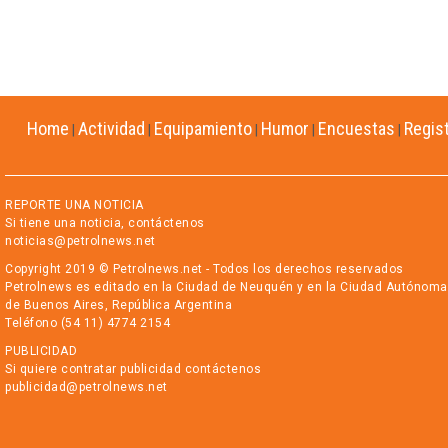
Home
Actividad
Equipamiento
Humor
Encuestas
Regis
|
|
|
|
|
REPORTE UNA NOTICIA
Si tiene una noticia, contáctenos
noticias@petrolnews.net
Copyright 2019 © Petrolnews.net - Todos los derechos reservados
Petrolnews es editado en la Ciudad de Neuquén y en la Ciudad Autónoma
de Buenos Aires, República Argentina
Teléfono (54 11) 4774 2154
PUBLICIDAD
Si quiere contratar publicidad contáctenos
publicidad@petrolnews.net