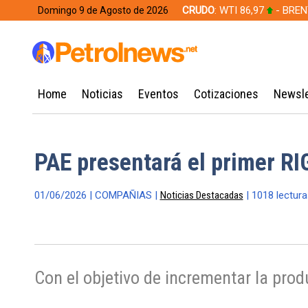
CRUDO
: WTI 86,97
- BREN
Domingo 9 de Agosto de 2026
628,49
Home
Noticias
Eventos
Cotizaciones
Newsle
PAE presentará el primer RI
01/06/2026 | COMPAÑIAS |
Noticias Destacadas
| 1018 lectura
Con el objetivo de incrementar la pro