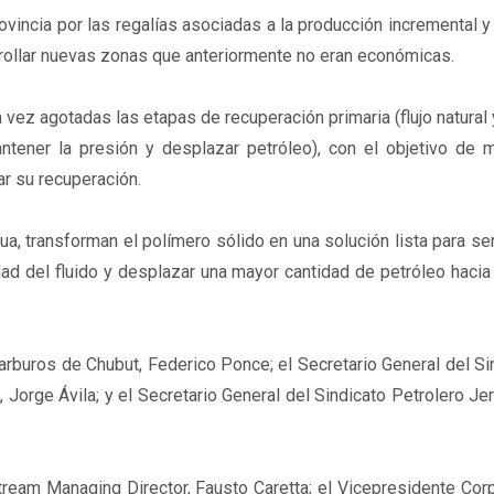
vincia por las regalías asociadas a la producción incremental y 
rollar nuevas zonas que anteriormente no eran económicas.
a vez agotadas las etapas de recuperación primaria (flujo natura
tener la presión y desplazar petróleo), con el objetivo de mo
r su recuperación.
a, transforman el polímero sólido en una solución lista para se
idad del fluido y desplazar una mayor cantidad de petróleo haci
arburos de Chubut, Federico Ponce; el Secretario General del Si
Jorge Ávila; y el Secretario General del Sindicato Petrolero Je
ream Managing Director, Fausto Caretta; el Vicepresidente Cor