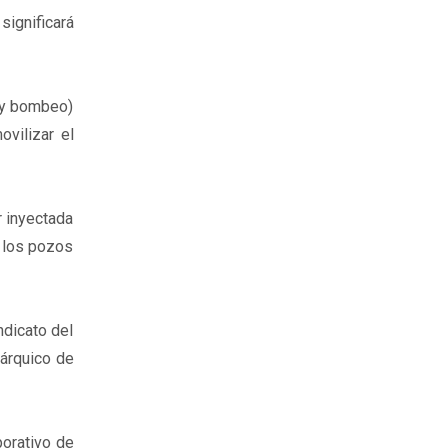
significará
l y bombeo)
vilizar el
r inyectada
a los pozos
ndicato del
rárquico de
porativo de