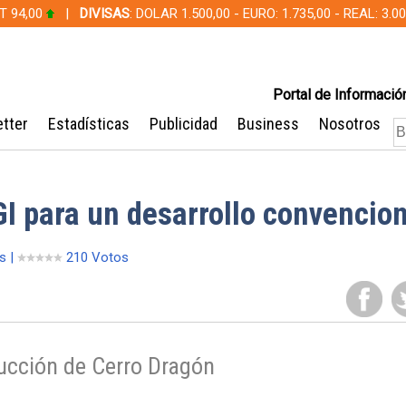
T 94,00
|
DIVISAS
: DOLAR 1.500,00 - EURO: 1.735,00 - REAL: 3.
Portal de Información
tter
Estadísticas
Publicidad
Business
Nosotros
GI para un desarrollo convencion
s |
210 Votos
ducción de Cerro Dragón