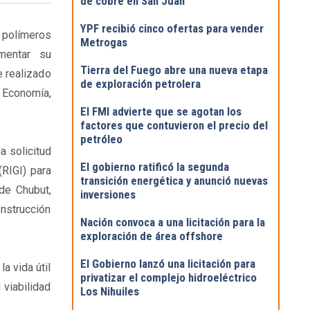
de cobre en San Juan
YPF recibió cinco ofertas para vender
e polímeros
Metrogas
mentar su
Tierra del Fuego abre una nueva etapa
e realizado
de exploración petrolera
e Economía,
El FMI advierte que se agotan los
factores que contuvieron el precio del
petróleo
a solicitud
El gobierno ratificó la segunda
RIGI) para
transición energética y anunció nuevas
de Chubut,
inversiones
onstrucción
Nación convoca a una licitación para la
exploración de área offshore
El Gobierno lanzó una licitación para
a vida útil
privatizar el complejo hidroeléctrico
viabilidad
Los Nihuiles