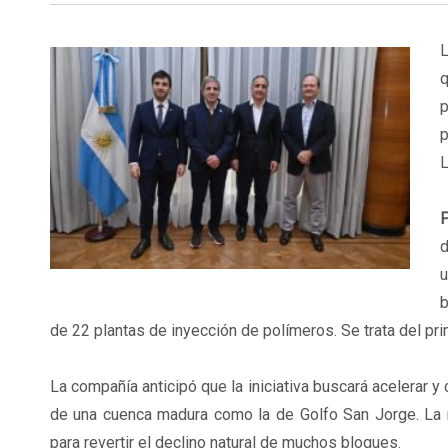
L
p
p
L
P
d
u
b
de 22 plantas de inyección de polímeros. Se trata del p
La compañía anticipó que la iniciativa buscará acelerar y
de una cuenca madura como la de Golfo San Jorge. La r
para revertir el declino natural de muchos bloques.