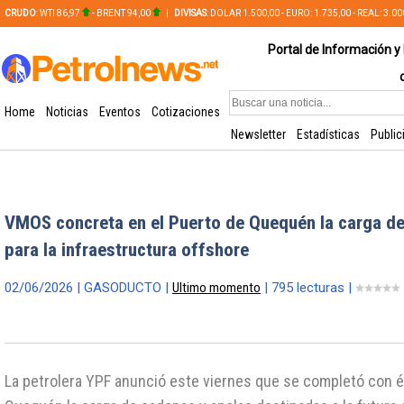
CRUDO
: WTI 86,97
- BRENT 94,00
|
DIVISAS
: DOLAR 1.500,00 - EURO: 1.735,00 - REAL: 3.0
PLATA: 56,65 - COBRE: 628,49
Portal de Información y 
Home
Noticias
Eventos
Cotizaciones
Newsletter
Estadísticas
Public
VMOS concreta en el Puerto de Quequén la carga 
para la infraestructura offshore
02/06/2026 | GASODUCTO |
Ultimo momento
| 795 lecturas |
La petrolera YPF anunció este viernes que se completó con é