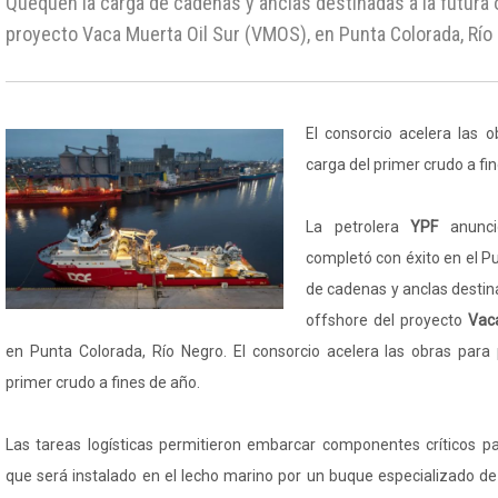
Quequén la carga de cadenas y anclas destinadas a la futura 
proyecto Vaca Muerta Oil Sur (VMOS), en Punta Colorada, Río
El consorcio acelera las o
carga del primer crudo a fi
La petrolera
YPF
anunc
completó con éxito en el P
de cadenas y anclas destin
offshore del proyecto
Vac
en Punta Colorada, Río Negro. El consorcio acelera las obras para p
primer crudo a fines de año.
Las tareas logísticas permitieron embarcar componentes críticos p
que será instalado en el lecho marino por un buque especializado 