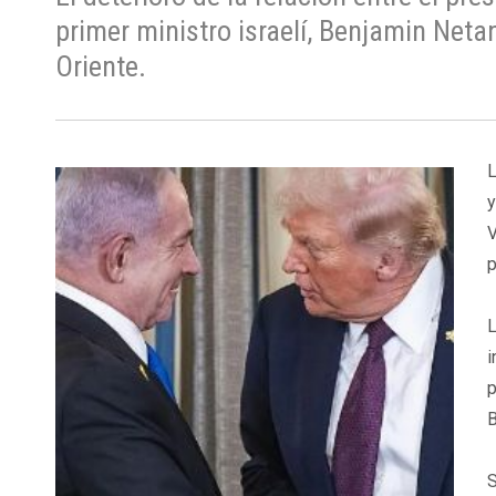
primer ministro israelí, Benjamin Net
Oriente.
L
y
V
p
L
i
p
B
S