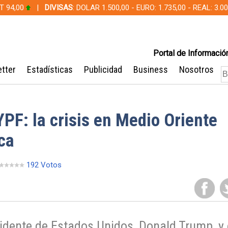
T 94,00
|
DIVISAS
: DOLAR 1.500,00 - EURO: 1.735,00 - REAL: 3.
Portal de Información
tter
Estadísticas
Publicidad
Business
Nosotros
YPF: la crisis en Medio Oriente
ca
192 Votos
esidente de Estados Unidos, Donald Trump, y 