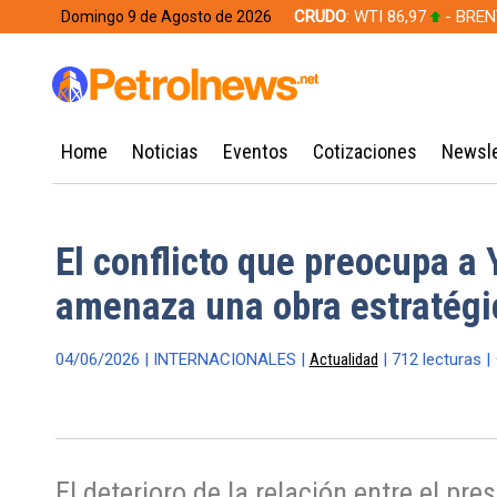
CRUDO
: WTI 86,97
- BREN
Domingo 9 de Agosto de 2026
628,49
Home
Noticias
Eventos
Cotizaciones
Newsle
El conflicto que preocupa a 
amenaza una obra estratégi
04/06/2026 | INTERNACIONALES |
Actualidad
| 712 lecturas |
El deterioro de la relación entre el pr