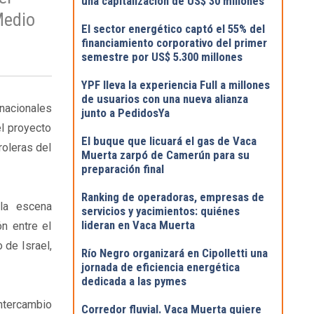
una capitalización de US$ 30 millones
Medio
El sector energético captó el 55% del
financiamiento corporativo del primer
semestre por US$ 5.300 millones
YPF lleva la experiencia Full a millones
de usuarios con una nueva alianza
rnacionales
junto a PedidosYa
l proyecto
El buque que licuará el gas de Vaca
roleras del
Muerta zarpó de Camerún para su
preparación final
Ranking de operadoras, empresas de
 la escena
servicios y yacimientos: quiénes
lideran en Vaca Muerta
n entre el
 de Israel,
Río Negro organizará en Cipolletti una
jornada de eficiencia energética
dedicada a las pymes
intercambio
Corredor fluvial. Vaca Muerta quiere