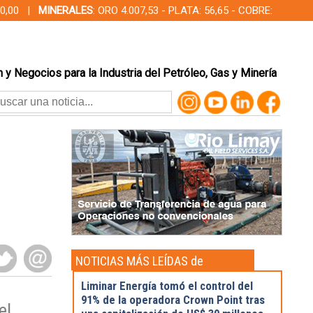
000,00 |
MINERALES
: ORO 4.007,53 - PLATA: 56,65 - COBRE:
 y Negocios para la Industria del Petróleo, Gas y Minería
NOTICIAS MÁS LEÍDAS de
Actualidad
Liminar Energía tomó el control del
91% de la operadora Crown Point tras
el