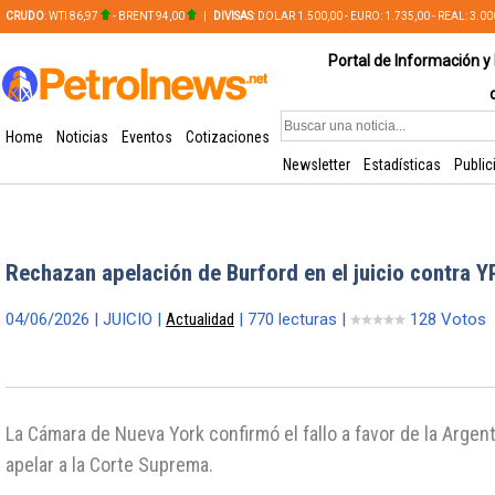
CRUDO
: WTI 86,97
- BRENT 94,00
|
DIVISAS
: DOLAR 1.500,00 - EURO: 1.735,00 - REAL: 3.0
PLATA: 56,65 - COBRE: 628,49
Portal de Información y 
Home
Noticias
Eventos
Cotizaciones
Newsletter
Estadísticas
Public
Rechazan apelación de Burford en el juicio contra Y
04/06/2026 | JUICIO |
Actualidad
| 770 lecturas |
128 Votos
La Cámara de Nueva York confirmó el fallo a favor de la Argen
apelar a la Corte Suprema.