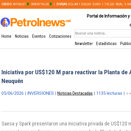
CRUDO
: WTI 86,97
- BRENT 94,00
|
DIVISAS
: DOLAR 1.500,00 - EURO: 1.735,00 - REAL: 3.0
PLATA: 56,65 - COBRE: 628,49
Portal de Información y 
Home
Noticias
Eventos
Cotizaciones
Newsletter
Estadísticas
Public
Iniciativa por US$120 M para reactivar la Planta d
Neuquén
05/06/2026 | INVERSIONES |
Noticias Destacadas
| 1135 lecturas |
Saesa y Spark presentaron una iniciativa privada de US$120 m