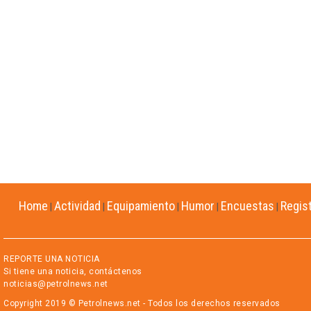
Home
Actividad
Equipamiento
Humor
Encuestas
Regis
|
|
|
|
|
REPORTE UNA NOTICIA
Si tiene una noticia, contáctenos
noticias@petrolnews.net
Copyright 2019 © Petrolnews.net - Todos los derechos reservados