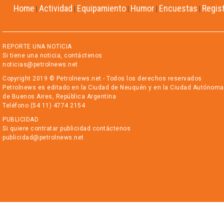
Home
Actividad
Equipamiento
Humor
Encuestas
Regis
|
|
|
|
|
REPORTE UNA NOTICIA
Si tiene una noticia, contáctenos
noticias@petrolnews.net
Copyright 2019 © Petrolnews.net - Todos los derechos reservados
Petrolnews es editado en la Ciudad de Neuquén y en la Ciudad Autónoma
de Buenos Aires, República Argentina
Teléfono (54 11) 4774 2154
PUBLICIDAD
Si quiere contratar publicidad contáctenos
publicidad@petrolnews.net