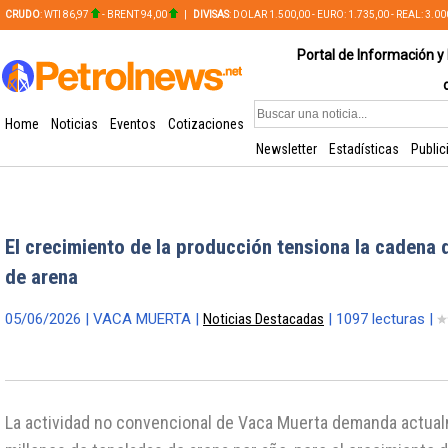
CRUDO
: WTI 86,97
- BRENT 94,00
|
DIVISAS
: DOLAR 1.500,00 - EURO: 1.735,00 - REAL: 3.0
PLATA: 56,65 - COBRE: 628,49
Portal de Información y 
Home
Noticias
Eventos
Cotizaciones
Newsletter
Estadísticas
Public
El crecimiento de la producción tensiona la cadena
de arena
05/06/2026 | VACA MUERTA |
Noticias Destacadas
| 1097 lecturas |
La actividad no convencional de Vaca Muerta demanda actua