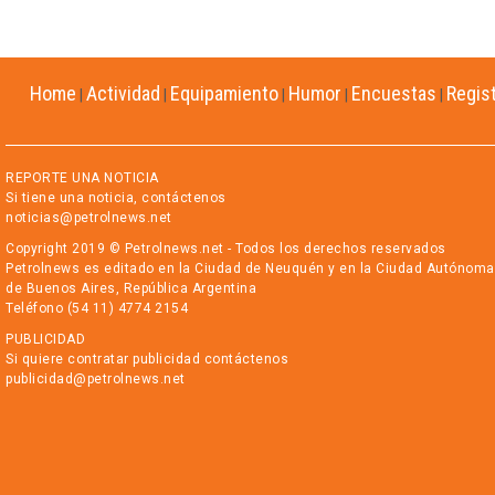
Home
Actividad
Equipamiento
Humor
Encuestas
Regis
|
|
|
|
|
REPORTE UNA NOTICIA
Si tiene una noticia, contáctenos
noticias@petrolnews.net
Copyright 2019 © Petrolnews.net - Todos los derechos reservados
Petrolnews es editado en la Ciudad de Neuquén y en la Ciudad Autónoma
de Buenos Aires, República Argentina
Teléfono (54 11) 4774 2154
PUBLICIDAD
Si quiere contratar publicidad contáctenos
publicidad@petrolnews.net