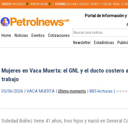
CRUDO
: WTI 86,97
- BRENT 94,00
|
DIVISAS
: DOLAR 1.500,00 - EURO: 1.735,00 - REAL: 3.0
PLATA: 56,65 - COBRE: 628,49
Portal de Información y 
Home
Noticias
Eventos
Cotizaciones
Newsletter
Estadísticas
Public
Mujeres en Vaca Muerta: el GNL y el ducto costero 
trabajo
05/06/2026 | VACA MUERTA |
Ultimo momento
| 885 lecturas |
Soledad Ibáñez tiene 41 años, tres hijos y nació en General C