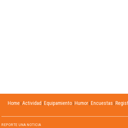
Home
Actividad
Equipamiento
Humor
Encuestas
Regis
|
|
|
|
|
REPORTE UNA NOTICIA