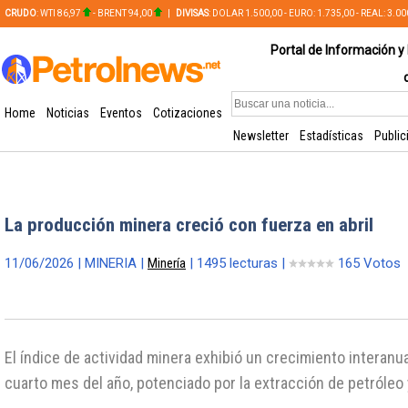
CRUDO
: WTI 86,97
- BRENT 94,00
|
DIVISAS
: DOLAR 1.500,00 - EURO: 1.735,00 - REAL: 3.0
PLATA: 56,65 - COBRE: 628,49
Portal de Información y 
Home
Noticias
Eventos
Cotizaciones
Newsletter
Estadísticas
Public
La producción minera creció con fuerza en abril
11/06/2026 | MINERIA |
Minería
| 1495 lecturas |
165 Votos
El índice de actividad minera exhibió un crecimiento interanu
cuarto mes del año, potenciado por la extracción de petróleo