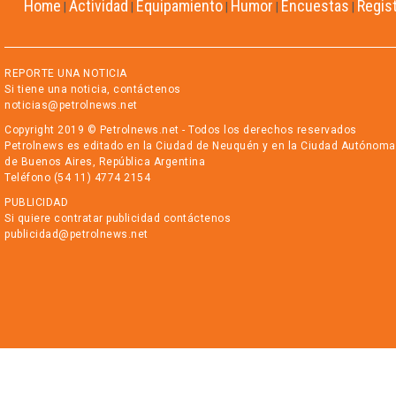
Home
Actividad
Equipamiento
Humor
Encuestas
Regis
|
|
|
|
|
REPORTE UNA NOTICIA
Si tiene una noticia, contáctenos
noticias@petrolnews.net
Copyright 2019 © Petrolnews.net - Todos los derechos reservados
Petrolnews es editado en la Ciudad de Neuquén y en la Ciudad Autónoma
de Buenos Aires, República Argentina
Teléfono (54 11) 4774 2154
PUBLICIDAD
Si quiere contratar publicidad contáctenos
publicidad@petrolnews.net