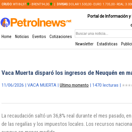
CRUDO
: WTI 86,97
- BRENT 94,00
|
DIVISAS
: DOLAR 1.500,00 - EURO: 1.735,00 - REAL: 3.0
PLATA: 56,65 - COBRE: 628,49
Portal de Información y 
Home
Noticias
Eventos
Cotizaciones
Newsletter
Estadísticas
Public
Vaca Muerta disparó los ingresos de Neuquén en m
11/06/2026 | VACA MUERTA |
Ultimo momento
| 1470 lecturas |
La recaudación saltó un 36,8% real durante el mes pasado, en 
de las regalías y los impuestos locales. Los recursos nacion