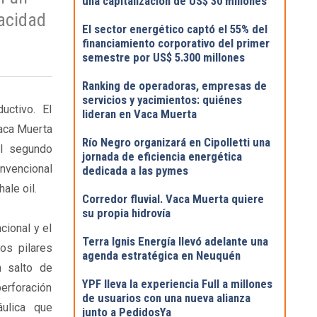
una capitalización de US$ 30 millones
acidad
El sector energético captó el 55% del
financiamiento corporativo del primer
semestre por US$ 5.300 millones
Ranking de operadoras, empresas de
servicios y yacimientos: quiénes
uctivo. El
lideran en Vaca Muerta
Vaca Muerta
Río Negro organizará en Cipolletti una
el segundo
jornada de eficiencia energética
nvencional
dedicada a las pymes
ale oil.
Corredor fluvial. Vaca Muerta quiere
su propia hidrovía
cional y el
Terra Ignis Energía llevó adelante una
os pilares
agenda estratégica en Neuquén
n salto de
YPF lleva la experiencia Full a millones
erforación
de usuarios con una nueva alianza
áulica que
junto a PedidosYa