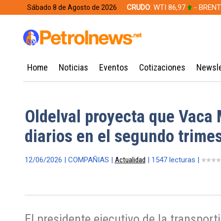
CRUDO
: WTI 86,97
- BRENT
Sábado 8 de Agosto de 2026
628,49
Home
Noticias
Eventos
Cotizaciones
Newsle
Oldelval proyecta que Vaca M
diarios en el segundo trime
12/06/2026 | COMPAÑIAS |
Actualidad
| 1547 lecturas |
El presidente ejecutivo de la transpor