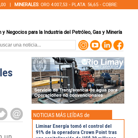
00,00 |
MINERALES
: ORO 4.007,53 - PLATA: 56,65 - COBRE:
 y Negocios para la Industria del Petróleo, Gas y Minería
les
NOTICIAS MÁS LEÍDAS de
Actualidad
Liminar Energía tomó el control del
91% de la operadora Crown Point tras
n un