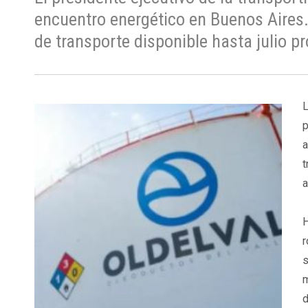
encuentro energético en Buenos Aire
de transporte disponible hasta julio p
L
p
a
t
a
H
r
s
m
d