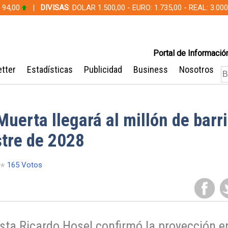
 94,00
|
DIVISAS
: DOLAR 1.500,00 - EURO: 1.735,00 - REAL: 3.0
Portal de Información
tter
Estadísticas
Publicidad
Business
Nosotros
uerta llegará al millón de barri
stre de 2028
165 Votos
tista Ricardo Hosel confirmó la proyección e