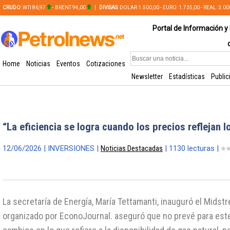
CRUDO
: WTI 86,97
- BRENT 94,00
|
DIVISAS
: DOLAR 1.500,00 - EURO: 1.735,00 - REAL: 3.0
PLATA: 56,65 - COBRE: 628,49
Portal de Información y 
Home
Noticias
Eventos
Cotizaciones
Newsletter
Estadísticas
Public
“La eficiencia se logra cuando los precios reflejan 
12/06/2026 | INVERSIONES |
Noticias Destacadas
| 1130 lecturas |
La secretaría de Energía, María Tettamanti, inauguró el Midst
organizado por EconoJournal. aseguró que no prevé para est