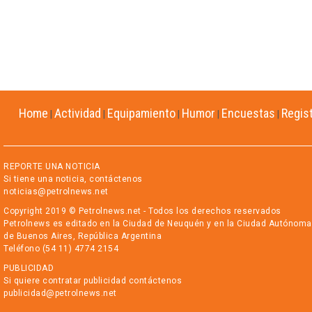
Home
Actividad
Equipamiento
Humor
Encuestas
Regis
|
|
|
|
|
REPORTE UNA NOTICIA
Si tiene una noticia, contáctenos
noticias@petrolnews.net
Copyright 2019 © Petrolnews.net - Todos los derechos reservados
Petrolnews es editado en la Ciudad de Neuquén y en la Ciudad Autónoma
de Buenos Aires, República Argentina
Teléfono (54 11) 4774 2154
PUBLICIDAD
Si quiere contratar publicidad contáctenos
publicidad@petrolnews.net