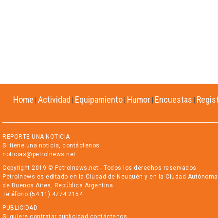
Home
Actividad
Equipamiento
Humor
Encuestas
Regis
|
|
|
|
|
REPORTE UNA NOTICIA
Si tiene una noticia, contáctenos
noticias@petrolnews.net
Copyright 2019 © Petrolnews.net - Todos los derechos reservados
Petrolnews es editado en la Ciudad de Neuquén y en la Ciudad Autónoma
de Buenos Aires, República Argentina
Teléfono (54 11) 4774 2154
PUBLICIDAD
Si quiere contratar publicidad contáctenos