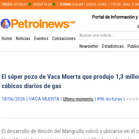
CRUDO
: WTI 86,97
- BRENT 94,00
|
DIVISAS
: DOLAR 1.500,00 - EURO: 1.735,00 - REAL: 3.0
PLATA: 56,65 - COBRE: 628,49
Portal de Información y 
Home
Noticias
Eventos
Cotizaciones
Newsletter
Estadísticas
Public
El súper pozo de Vaca Muerta que produjo 1,3 mill
cúbicos diarios de gas
18/06/2026 | VACA MUERTA |
Ultimo momento
| 896 lecturas |
El desarrollo de Rincón del Mangrullo volvió a ubicarse en el 