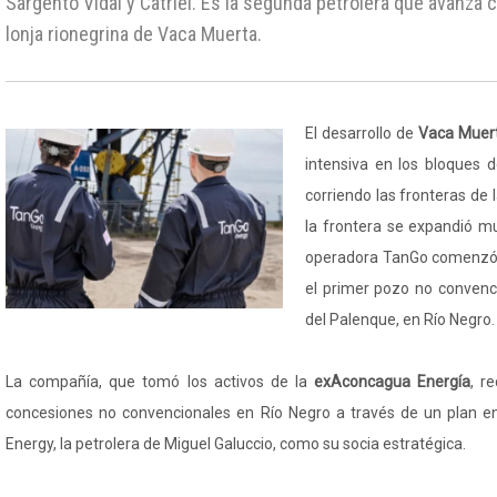
Sargento Vidal y Catriel. Es la segunda petrolera que avanza c
lonja rionegrina de Vaca Muerta.
El desarrollo de
Vaca Muer
intensiva en los bloques 
corriendo las fronteras de 
la frontera se expandió m
operadora TanGo comenzó l
el primer pozo no convenc
del Palenque, en Río Negro.
La compañía, que tomó los activos de la
exAconcagua Energía
, r
concesiones no convencionales en Río Negro a través de un plan en
Energy, la petrolera de Miguel Galuccio, como su socia estratégica.