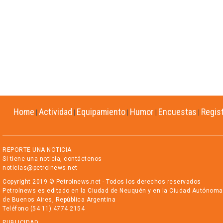
Home
Actividad
Equipamiento
Humor
Encuestas
Regis
|
|
|
|
|
REPORTE UNA NOTICIA
Si tiene una noticia, contáctenos
noticias@petrolnews.net
Copyright 2019 © Petrolnews.net - Todos los derechos reservados
Petrolnews es editado en la Ciudad de Neuquén y en la Ciudad Autónoma
de Buenos Aires, República Argentina
Teléfono (54 11) 4774 2154
PUBLICIDAD