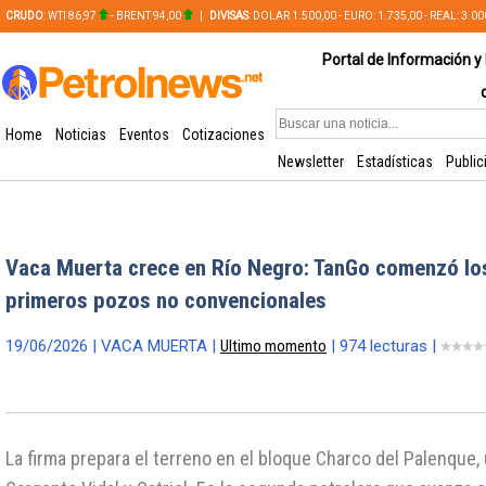
CRUDO
: WTI 86,97
- BRENT 94,00
|
DIVISAS
: DOLAR 1.500,00 - EURO: 1.735,00 - REAL: 3.0
PLATA: 56,65 - COBRE: 628,49
Portal de Información y 
Home
Noticias
Eventos
Cotizaciones
Newsletter
Estadísticas
Public
Vaca Muerta crece en Río Negro: TanGo comenzó los
primeros pozos no convencionales
19/06/2026 | VACA MUERTA |
Ultimo momento
| 974 lecturas |
La firma prepara el terreno en el bloque Charco del Palenque,