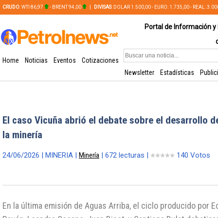
CRUDO
: WTI 86,97
- BRENT 94,00
|
DIVISAS
: DOLAR 1.500,00 - EURO: 1.735,00 - REAL: 3.0
PLATA: 56,65 - COBRE: 628,49
Portal de Información y 
Home
Noticias
Eventos
Cotizaciones
Newsletter
Estadísticas
Public
El caso Vicuña abrió el debate sobre el desarrollo 
la minería
24/06/2026 | MINERIA |
Minería
| 672 lecturas |
140 Votos
En la última emisión de Aguas Arriba, el ciclo producido por E