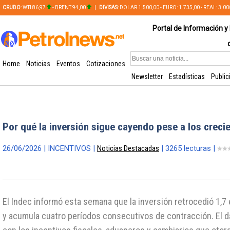
CRUDO
: WTI 86,97
- BRENT 94,00
|
DIVISAS
: DOLAR 1.500,00 - EURO: 1.735,00 - REAL: 3.0
PLATA: 56,65 - COBRE: 628,49
Portal de Información y 
Home
Noticias
Eventos
Cotizaciones
Newsletter
Estadísticas
Public
Por qué la inversión sigue cayendo pese a los creci
26/06/2026 | INCENTIVOS |
Noticias Destacadas
| 3265 lecturas |
El Indec informó esta semana que la inversión retrocedió 1,7 
y acumula cuatro períodos consecutivos de contracción. El da