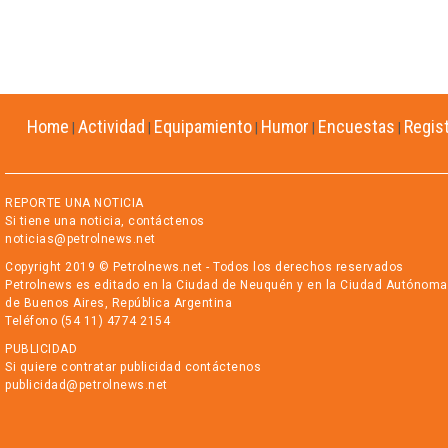
Home
Actividad
Equipamiento
Humor
Encuestas
Regis
|
|
|
|
|
REPORTE UNA NOTICIA
Si tiene una noticia, contáctenos
noticias@petrolnews.net
Copyright 2019 © Petrolnews.net - Todos los derechos reservados
Petrolnews es editado en la Ciudad de Neuquén y en la Ciudad Autónoma
de Buenos Aires, República Argentina
Teléfono (54 11) 4774 2154
PUBLICIDAD
Si quiere contratar publicidad contáctenos
publicidad@petrolnews.net