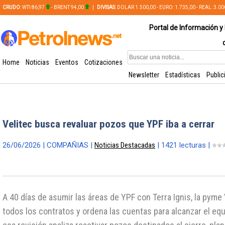
CRUDO
: WTI 86,97
- BRENT 94,00
|
DIVISAS
: DOLAR 1.500,00 - EURO: 1.735,00 - REAL: 3.0
PLATA: 56,65 - COBRE: 628,49
Portal de Información y 
Home
Noticias
Eventos
Cotizaciones
Newsletter
Estadísticas
Public
Velitec busca revaluar pozos que YPF iba a cerrar
26/06/2026 | COMPAÑIAS |
Noticias Destacadas
| 1421 lecturas |
A 40 días de asumir las áreas de YPF con Terra Ignis, la pyme 
todos los contratos y ordena las cuentas para alcanzar el equi