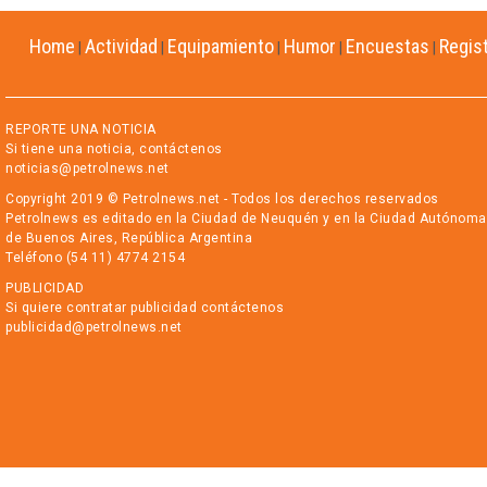
Home
Actividad
Equipamiento
Humor
Encuestas
Regis
|
|
|
|
|
REPORTE UNA NOTICIA
Si tiene una noticia, contáctenos
noticias@petrolnews.net
Copyright 2019 © Petrolnews.net - Todos los derechos reservados
Petrolnews es editado en la Ciudad de Neuquén y en la Ciudad Autónoma
de Buenos Aires, República Argentina
Teléfono (54 11) 4774 2154
PUBLICIDAD
Si quiere contratar publicidad contáctenos
publicidad@petrolnews.net