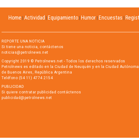
Home
Actividad
Equipamiento
Humor
Encuestas
Regis
|
|
|
|
|
REPORTE UNA NOTICIA
Si tiene una noticia, contáctenos
noticias@petrolnews.net
Copyright 2019 © Petrolnews.net - Todos los derechos reservados
Petrolnews es editado en la Ciudad de Neuquén y en la Ciudad Autónoma
de Buenos Aires, República Argentina
Teléfono (54 11) 4774 2154
PUBLICIDAD
Si quiere contratar publicidad contáctenos
publicidad@petrolnews.net