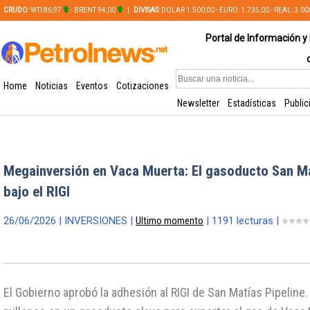
CRUDO
: WTI 86,97
- BRENT 94,00
|
DIVISAS
: DOLAR 1.500,00 - EURO: 1.735,00 - REAL: 3.0
PLATA: 56,65 - COBRE: 628,49
Portal de Información y 
Home
Noticias
Eventos
Cotizaciones
Newsletter
Estadísticas
Public
Megainversión en Vaca Muerta: El gasoducto San Ma
bajo el RIGI
26/06/2026 | INVERSIONES |
Ultimo momento
| 1191 lecturas |
El Gobierno aprobó la adhesión al RIGI de San Matías Pipeline.