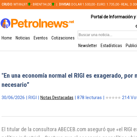
CRUDO
: WTI 86,97
- BRENT 94,00
|
DIVISAS
: DOLAR 1.500,00 - EURO: 1.735,00 - REAL: 3.0
PLATA: 56,65 - COBRE: 628,49
Portal de Información y 
Home
Noticias
Eventos
Cotizaciones
Newsletter
Estadísticas
Public
"En una economía normal el RIGI es exagerado, por 
necesario”
30/06/2026 | RIGI |
Notas Destacadas
| 878 lecturas |
214 Vo
El titular de la consultora ABECEB.com aseguró que «el RIGI 