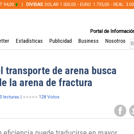
T 94,00
|
DIVISAS
: DOLAR 1.500,00 - EURO: 1.735,00 - REAL: 3.
Portal de Información
tter
Estadísticas
Publicidad
Business
Nosotros
l transporte de arena busca
de la arena de fractura
0 lecturas |
128 Votos
 eficiencia puede traducirse en mayor