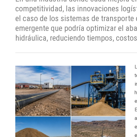
competitividad, las innovaciones logís
el caso de los sistemas de transporte 
emergente que podría optimizar el aba
hidráulica, reduciendo tiempos, costos
L
t
i
h
e
E
a
e
e