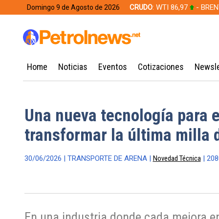
CRUDO
: WTI 86,97
- BREN
Domingo 9 de Agosto de 2026
628,49
Home
Noticias
Eventos
Cotizaciones
Newsle
Una nueva tecnología para e
transformar la última milla 
30/06/2026 | TRANSPORTE DE ARENA |
Novedad Técnica
| 208
En una industria donde cada mejora en