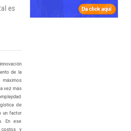
al es
nnovación
ento de la
do máximos
ada vez más
mplejidad.
gística de
n un factor
ia. En ese
, costos y