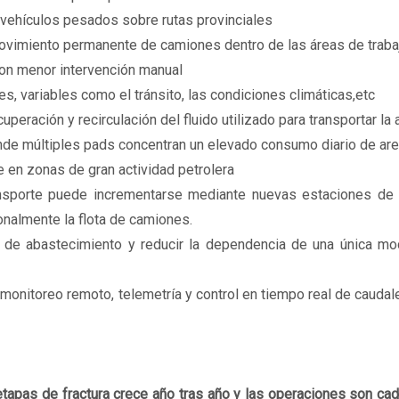
e vehículos pesados sobre rutas provinciales
 movimiento permanente de camiones dentro de las áreas de trab
con menor intervención manual
es, variables como el tránsito, las condiciones climáticas,etc
eración y recirculación del fluido utilizado para transportar la 
nde múltiples pads concentran un elevado consumo diario de ar
e en zonas de gran actividad petrolera
transporte puede incrementarse mediante nuevas estaciones d
onalmente la flota de camiones.
dos de abastecimiento y reducir la dependencia de una única m
 monitoreo remoto, telemetría y control en tiempo real de caudal
tapas de fractura crece año tras año y las operaciones son ca