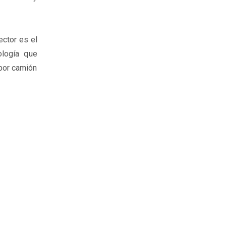
ector es el
ología que
 por camión