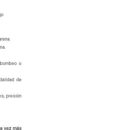
ajo
arena.
ena.
e bombeo o
odalidad de
es, presión
da vez más