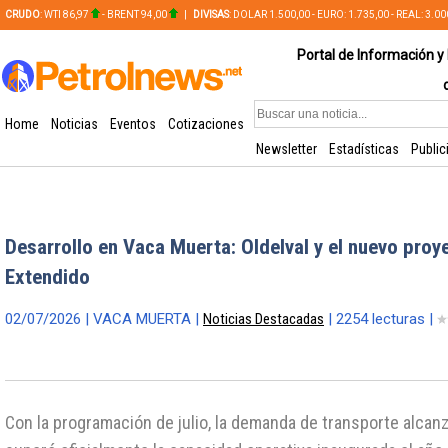
CRUDO
: WTI 86,97
- BRENT 94,00
|
DIVISAS
: DOLAR 1.500,00 - EURO: 1.735,00 - REAL: 3.0
PLATA: 56,65 - COBRE: 628,49
Portal de Información y 
Home
Noticias
Eventos
Cotizaciones
Newsletter
Estadísticas
Public
Desarrollo en Vaca Muerta: Oldelval y el nuevo proy
Extendido
02/07/2026 | VACA MUERTA |
Noticias Destacadas
| 2254 lecturas |
Con la programación de julio, la demanda de transporte alcanz