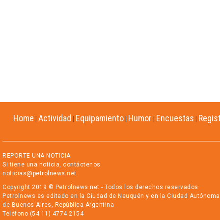
Home
Actividad
Equipamiento
Humor
Encuestas
Regis
|
|
|
|
|
REPORTE UNA NOTICIA
Si tiene una noticia, contáctenos
noticias@petrolnews.net
Copyright 2019 © Petrolnews.net - Todos los derechos reservados
Petrolnews es editado en la Ciudad de Neuquén y en la Ciudad Autónoma
de Buenos Aires, República Argentina
Teléfono (54 11) 4774 2154