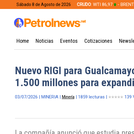
CRUDO
: WTI 86,97
- BRENT
Sábado 8 de Agosto de 2026
628,49
Home
Noticias
Eventos
Cotizaciones
Newsle
Nuevo RIGI para Gualcamayo
1.500 millones para expandi
03/07/2026 | MINERIA |
Minería
| 1859 lecturas |
139 
La compañía anunció que estudia pres