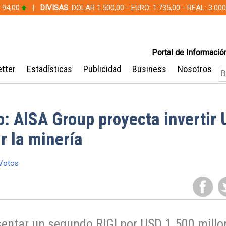
 94,00
|
DIVISAS
: DOLAR 1.500,00 - EURO: 1.735,00 - REAL: 3.0
Portal de Información
tter
Estadísticas
Publicidad
Business
Nosotros
: AISA Group proyecta invertir
r la minería
Votos
entar un segundo RIGI por USD 1.500 millo