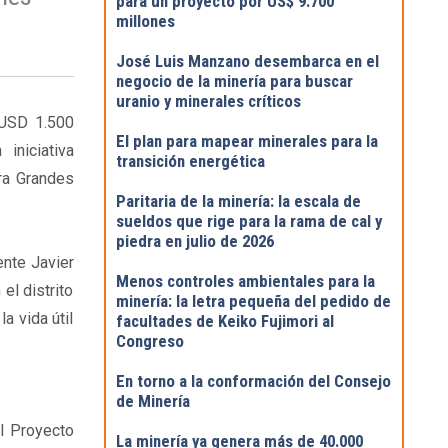
para un proyecto por US$ 9.700
millones
José Luis Manzano desembarca en el
negocio de la minería para buscar
uranio y minerales críticos
 USD 1.500
El plan para mapear minerales para la
iniciativa
transición energética
ra Grandes
Paritaria de la minería: la escala de
sueldos que rige para la rama de cal y
piedra en julio de 2026
ente Javier
Menos controles ambientales para la
el distrito
minería: la letra pequeña del pedido de
a vida útil
facultades de Keiko Fujimori al
Congreso
En torno a la conformación del Consejo
de Minería
l Proyecto
La minería ya genera más de 40.000