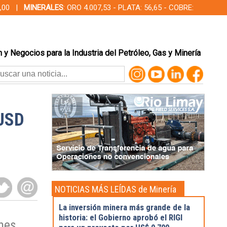
00,00 |
MINERALES
: ORO 4.007,53 - PLATA: 56,65 - COBRE:
 y Negocios para la Industria del Petróleo, Gas y Minería
 USD
NOTICIAS MÁS LEÍDAS de Minería
La inversión minera más grande de la
historia: el Gobierno aprobó el RIGI
nes