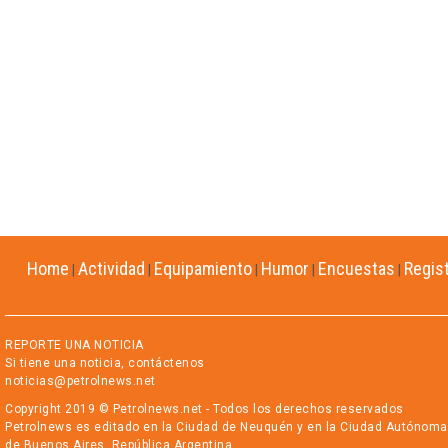
Home
Actividad
Equipamiento
Humor
Encuestas
Regis
|
|
|
|
|
REPORTE UNA NOTICIA
Si tiene una noticia, contáctenos
noticias@petrolnews.net
Copyright 2019 © Petrolnews.net - Todos los derechos reservados
Petrolnews es editado en la Ciudad de Neuquén y en la Ciudad Autónoma
de Buenos Aires, República Argentina