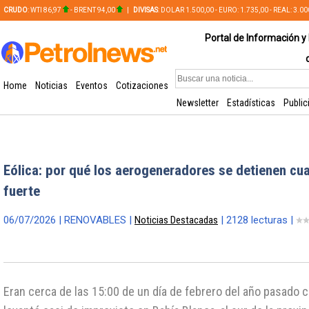
CRUDO
: WTI 86,97
- BRENT 94,00
|
DIVISAS
: DOLAR 1.500,00 - EURO: 1.735,00 - REAL: 3.0
PLATA: 56,65 - COBRE: 628,49
Portal de Información y 
Home
Noticias
Eventos
Cotizaciones
Newsletter
Estadísticas
Public
Eólica: por qué los aerogeneradores se detienen cua
fuerte
06/07/2026 | RENOVABLES |
Noticias Destacadas
| 2128 lecturas |
Eran cerca de las 15:00 de un día de febrero del año pasado 