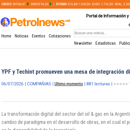
CRUDO
: WTI 86,97
- BRENT 94,00
|
DIVISAS
: DOLAR 1.500,00 - EURO: 1.735,00 - REAL: 3.0
PLATA: 56,65 - COBRE: 628,49
Portal de Información y 
Home
Noticias
Eventos
Cotizaciones
Newsletter
Estadísticas
Public
YPF y Techint promueven una mesa de integración di
06/07/2026 | COMPAÑIAS |
Ultimo momento
| 881 lecturas |
La transformación digital del sector del oil & gas en la Arge
cambio de paradigma en el desarrollo de obras, en el cual el p