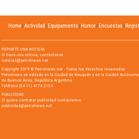
Home
Actividad
Equipamiento
Humor
Encuestas
Regis
|
|
|
|
|
REPORTE UNA NOTICIA
Si tiene una noticia, contáctenos
noticias@petrolnews.net
Copyright 2019 © Petrolnews.net - Todos los derechos reservados
Petrolnews es editado en la Ciudad de Neuquén y en la Ciudad Autónoma
de Buenos Aires, República Argentina
Teléfono (54 11) 4774 2154
PUBLICIDAD
Si quiere contratar publicidad contáctenos
publicidad@petrolnews.net