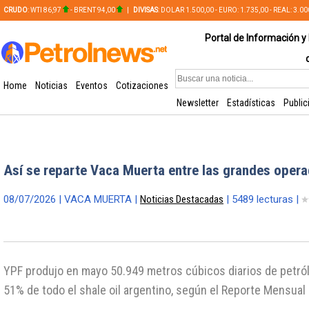
CRUDO
: WTI 86,97
- BRENT 94,00
|
DIVISAS
: DOLAR 1.500,00 - EURO: 1.735,00 - REAL: 3.0
PLATA: 56,65 - COBRE: 628,49
Portal de Información y 
Home
Noticias
Eventos
Cotizaciones
Newsletter
Estadísticas
Public
Así se reparte Vaca Muerta entre las grandes oper
08/07/2026 | VACA MUERTA |
Noticias Destacadas
| 5489 lecturas |
YPF produjo en mayo 50.949 metros cúbicos diarios de petról
51% de todo el shale oil argentino, según el Reporte Mensual 