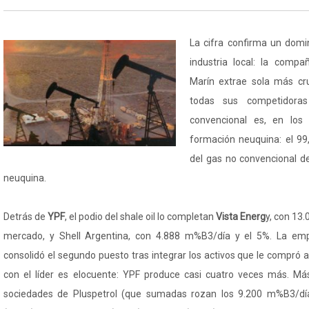
La cifra confirma un domin
industria local: la comp
Marín extrae sola más c
todas sus competidoras
convencional es, en los
formación neuquina: el 99
del gas no convencional de
neuquina.
Detrás de
YPF
, el podio del shale oil lo completan
Vista Energ
y, con 13
mercado, y Shell Argentina, con 4.888 m%B3/día y el 5%. La emp
consolidó el segundo puesto tras integrar los activos que le compró a 
con el líder es elocuente: YPF produce casi cuatro veces más. Má
sociedades de Pluspetrol (que sumadas rozan los 9.200 m%B3/dí