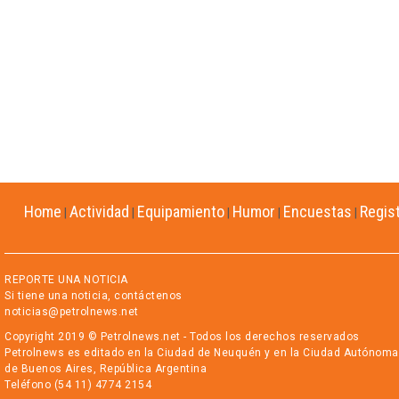
Home
Actividad
Equipamiento
Humor
Encuestas
Regis
|
|
|
|
|
REPORTE UNA NOTICIA
Si tiene una noticia, contáctenos
noticias@petrolnews.net
Copyright 2019 © Petrolnews.net - Todos los derechos reservados
Petrolnews es editado en la Ciudad de Neuquén y en la Ciudad Autónoma
de Buenos Aires, República Argentina
Teléfono (54 11) 4774 2154