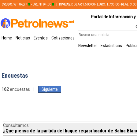
CRUDO
: WTI 86,97
- BRENT 94,00
|
DIVISAS
: DOLAR 1.500,00 - EURO: 1.735,00 - REAL: 3.0
PLATA: 56,65 - COBRE: 628,49
Portal de Información y 
Home
Noticias
Eventos
Cotizaciones
Newsletter
Estadísticas
Public
Encuestas
162
encuestas |
Siguiente
Consultamos:
¿Qué piensa de la partida del buque regasificador de Bahía Blan