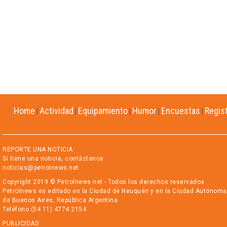
Home
Actividad
Equipamiento
Humor
Encuestas
Regis
|
|
|
|
|
REPORTE UNA NOTICIA
Si tiene una noticia, contáctenos
noticias@petrolnews.net
Copyright 2019 © Petrolnews.net - Todos los derechos reservados
Petrolnews es editado en la Ciudad de Neuquén y en la Ciudad Autónoma
de Buenos Aires, República Argentina
Teléfono (54 11) 4774 2154
PUBLICIDAD