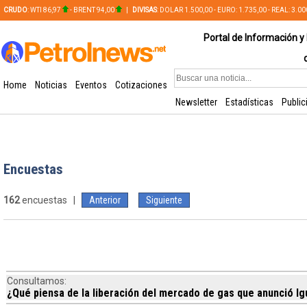
CRUDO
: WTI 86,97
- BRENT 94,00
|
DIVISAS
: DOLAR 1.500,00 - EURO: 1.735,00 - REAL: 3.0
PLATA: 56,65 - COBRE: 628,49
Portal de Información y 
Home
Noticias
Eventos
Cotizaciones
Newsletter
Estadísticas
Public
Encuestas
162
encuestas |
Anterior
Siguiente
Consultamos:
¿Qué piensa de la liberación del mercado de gas que anunció Ig