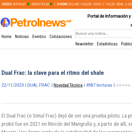
CRUDO
: WTI 86,97
- BRENT 94,00
|
DIVISAS
: DOLAR 1.500,00 - EURO: 1.735,00 - REAL: 3.0
PLATA: 56,65 - COBRE: 628,49
Portal de Información y 
Home
Noticias
Eventos
Cotizaciones
Newsletter
Estadísticas
Public
Dual Frac: la clave para el ritmo del shale
22/11/2023 | DUAL FRAC |
Novedad Técnica
| 4987 lecturas |
El Dual Frac (o Simul Frac) dejó de ser una prueba piloto. La 
probó fue en 2021 en Rincón del Mangrullo y, a partir de allí,