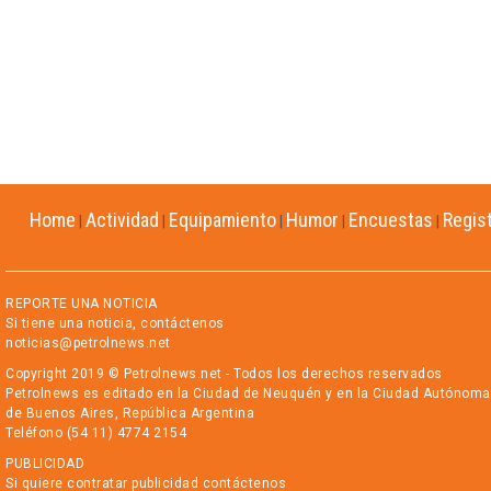
Home
Actividad
Equipamiento
Humor
Encuestas
Regis
|
|
|
|
|
REPORTE UNA NOTICIA
Si tiene una noticia, contáctenos
noticias@petrolnews.net
Copyright 2019 © Petrolnews.net - Todos los derechos reservados
Petrolnews es editado en la Ciudad de Neuquén y en la Ciudad Autónoma
de Buenos Aires, República Argentina
Teléfono (54 11) 4774 2154
PUBLICIDAD
Si quiere contratar publicidad contáctenos