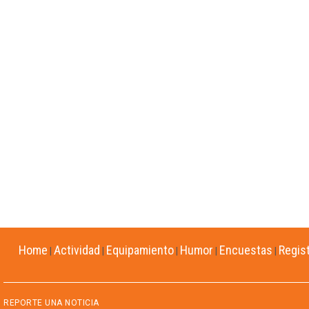
Home
Actividad
Equipamiento
Humor
Encuestas
Regis
|
|
|
|
|
REPORTE UNA NOTICIA