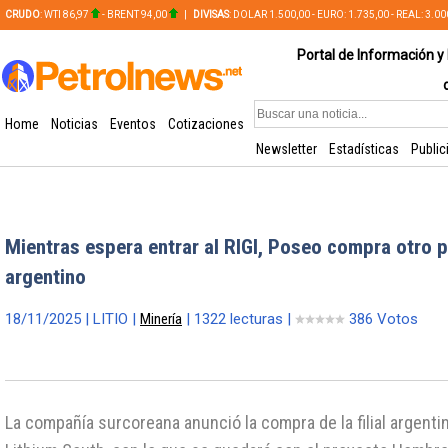
CRUDO
: WTI 86,97
- BRENT 94,00
|
DIVISAS
: DOLAR 1.500,00 - EURO: 1.735,00 - REAL: 3.0
PLATA: 56,65 - COBRE: 628,49
Portal de Información y 
Home
Noticias
Eventos
Cotizaciones
Newsletter
Estadísticas
Public
Mientras espera entrar al RIGI, Poseo compra otro p
argentino
18/11/2025 | LITIO |
Minería
| 1322 lecturas |
386 Votos
La compañía surcoreana anunció la compra de la filial argenti