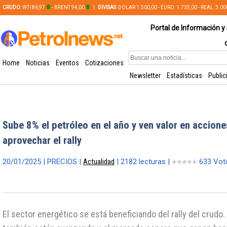
CRUDO
: WTI 86,97
- BRENT 94,00
|
DIVISAS
: DOLAR 1.500,00 - EURO: 1.735,00 - REAL: 3.0
PLATA: 56,65 - COBRE: 628,49
Portal de Información y 
Home
Noticias
Eventos
Cotizaciones
Newsletter
Estadísticas
Public
Sube 8% el petróleo en el año y ven valor en accion
aprovechar el rally
20/01/2025 | PRECIOS |
Actualidad
| 2182 lecturas |
633 Vot
El sector energético se está beneficiando del rally del crudo