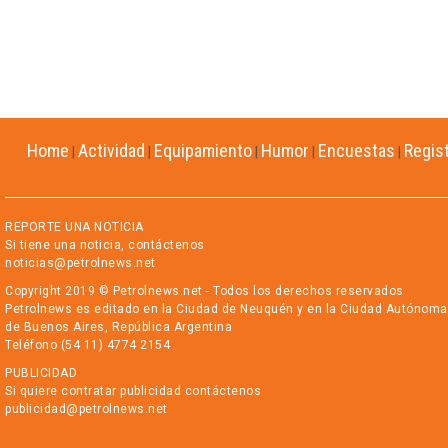
Home
Actividad
Equipamiento
Humor
Encuestas
Regis
|
|
|
|
|
REPORTE UNA NOTICIA
Si tiene una noticia, contáctenos
noticias@petrolnews.net
Copyright 2019 © Petrolnews.net - Todos los derechos reservados
Petrolnews es editado en la Ciudad de Neuquén y en la Ciudad Autónoma
de Buenos Aires, República Argentina
Teléfono (54 11) 4774 2154
PUBLICIDAD
Si quiere contratar publicidad contáctenos
publicidad@petrolnews.net