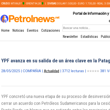
CRUDO
: WTI 86,97
- BRENT 94,00
|
DIVISAS
: DOLAR 1.500,00 - EURO: 1.735,00 - REAL: 3.0
PLATA: 56,65 - COBRE: 628,49
Portal de Información y 
Home
Noticias
Eventos
Cotizaciones
Newsletter
Estadísticas
Public
YPF avanza en su salida de un área clave en la Pata
28/05/2025 | COMPAÑIA |
Actualidad
| 3712 lecturas |
381 V
YPF concretó una nueva etapa de su proceso de desinversión
cerrar un acuerdo con Petróleos Sudamericanos para la cesió