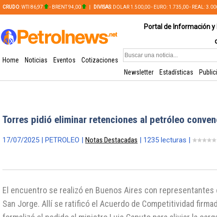
CRUDO
: WTI 86,97
- BRENT 94,00
|
DIVISAS
: DOLAR 1.500,00 - EURO: 1.735,00 - REAL: 3.0
PLATA: 56,65 - COBRE: 628,49
Portal de Información y 
Home
Noticias
Eventos
Cotizaciones
Newsletter
Estadísticas
Public
Torres pidió eliminar retenciones al petróleo conven
17/07/2025 | PETROLEO |
Notas Destacadas
| 1235 lecturas |
El encuentro se realizó en Buenos Aires con representantes 
San Jorge. Allí se ratificó el Acuerdo de Competitividad firm