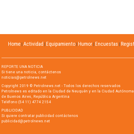
Home
Actividad
Equipamiento
Humor
Encuestas
Regis
|
|
|
|
|
REPORTE UNA NOTICIA
Si tiene una noticia, contáctenos
noticias@petrolnews.net
Copyright 2019 © Petrolnews.net - Todos los derechos reservados
Petrolnews es editado en la Ciudad de Neuquén y en la Ciudad Autónoma
de Buenos Aires, República Argentina
Teléfono (54 11) 4774 2154
PUBLICIDAD
Si quiere contratar publicidad contáctenos
publicidad@petrolnews.net