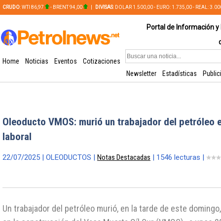
CRUDO
: WTI 86,97
- BRENT 94,00
|
DIVISAS
: DOLAR 1.500,00 - EURO: 1.735,00 - REAL: 3.0
PLATA: 56,65 - COBRE: 628,49
Portal de Información y 
Home
Noticias
Eventos
Cotizaciones
Newsletter
Estadísticas
Public
Oleoducto VMOS: murió un trabajador del petróleo 
laboral
22/07/2025 | OLEODUCTOS |
Notas Destacadas
| 1546 lecturas |
Un trabajador del petróleo murió, en la tarde de este domingo,