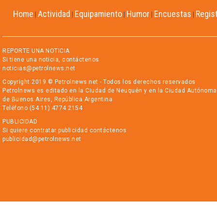
Home
Actividad
Equipamiento
Humor
Encuestas
Regis
|
|
|
|
|
REPORTE UNA NOTICIA
Si tiene una noticia, contáctenos
noticias@petrolnews.net
Copyright 2019 © Petrolnews.net - Todos los derechos reservados
Petrolnews es editado en la Ciudad de Neuquén y en la Ciudad Autónoma
de Buenos Aires, República Argentina
Teléfono (54 11) 4774 2154
PUBLICIDAD
Si quiere contratar publicidad contáctenos
publicidad@petrolnews.net