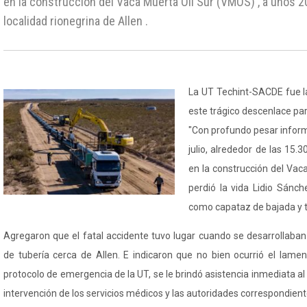
en la construcción del Vaca Muerta Oíl Sur (VMOS) , a unos 2
localidad rionegrina de Allen .
La UT Techint-SACDE fue l
este trágico
descenlace
par
"Con profundo pesar infor
julio, alrededor de las 15.
en la construcción del Vaca
perdió la vida Lidio Sán
como capataz de bajada y t
Agregaron que el fatal accidente tuvo lugar cuando se desarrollaba
de tubería cerca de Allen. E indicaron que no bien ocurrió el lamen
protocolo de emergencia de la UT, se le brindó asistencia inmediata al
intervención de los servicios médicos y las autoridades correspondient