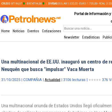
CRUDO
: WTI 86,97
- BRENT 94,00
|
DIVISAS
: DOLAR 1.500,00 - EURO: 1.735,00 - REAL: 3.0
PLATA: 56,65 - COBRE: 628,49
Portal de Información y 
Home
Noticias
Eventos
Cotizaciones
Newsletter
Estadísticas
Public
Una multinacional de EE.UU. inauguró un centro de r
Neuquén que busca "impulsar" Vaca Muerta
31/10/2025 | COMPAÑIA |
Actualidad
| 3106 lecturas |
376 V
Una multinacional oriunda de Estados Unidos llegó oficialme