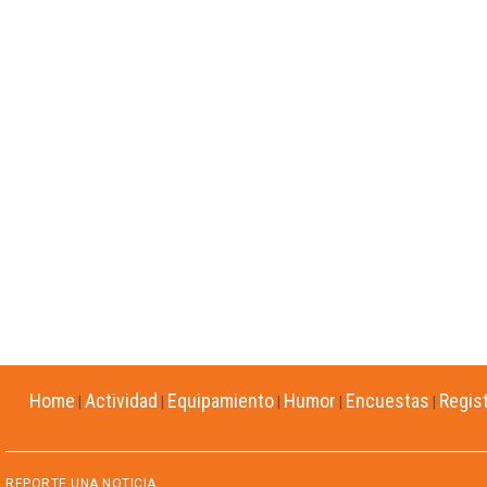
Home
Actividad
Equipamiento
Humor
Encuestas
Regis
|
|
|
|
|
REPORTE UNA NOTICIA