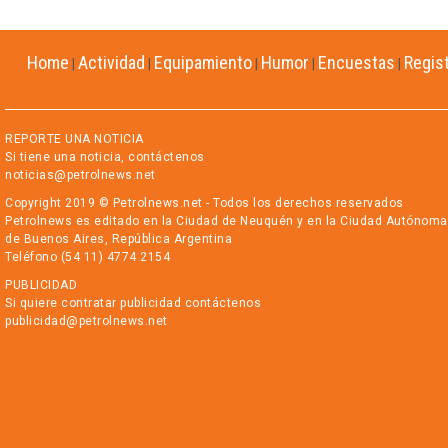
Home
Actividad
Equipamiento
Humor
Encuestas
Regis
|
|
|
|
|
REPORTE UNA NOTICIA
Si tiene una noticia, contáctenos
noticias@petrolnews.net
Copyright 2019 © Petrolnews.net - Todos los derechos reservados
Petrolnews es editado en la Ciudad de Neuquén y en la Ciudad Autónoma
de Buenos Aires, República Argentina
Teléfono (54 11) 4774 2154
PUBLICIDAD
Si quiere contratar publicidad contáctenos
publicidad@petrolnews.net