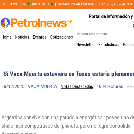
CRUDO
: WTI 86,97
- BRENT 94,00
|
DIVISAS
: DOLAR 1.500,00 - EURO: 1.735,00 - REAL: 3.0
PLATA: 56,65 - COBRE: 628,49
Portal de Información y 
Home
Noticias
Eventos
Cotizaciones
Newsletter
Estadísticas
Public
"Si Vaca Muerta estuviera en Texas estaría plename
18/12/2025 | VACA MUERTA |
Notas Destacadas
| 1004 lecturas |
Argentina convive con una paradoja energética : posee uno d
shale más competitivos del planeta, pero no logra consolidar