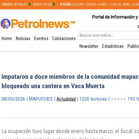
CRUDO
: WTI 86,97
- BRENT 94,00
|
DIVISAS
: DOLAR 1.500,00 - EURO: 1.735,00 - REAL: 3.0
PLATA: 56,65 - COBRE: 628,49
Portal de Información y 
Home
Noticias
Eventos
Cotizaciones
Newsletter
Estadísticas
Public
Imputaron a doce miembros de la comunidad mapuc
bloqueado una cantera en Vaca Muerta
08/05/2026 | MAPUCHES |
Actualidad
| 1220 lecturas |
195 V
La ocupación tuvo lugar desde enero hasta marzo; el fiscal s