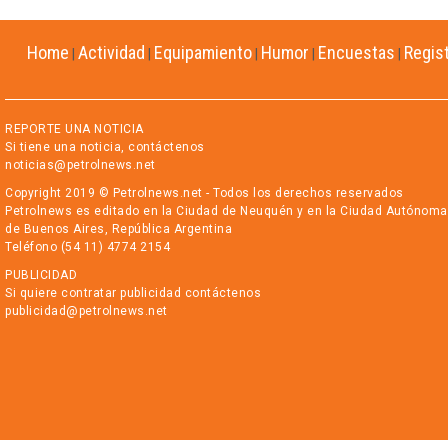
Home
Actividad
Equipamiento
Humor
Encuestas
Regis
|
|
|
|
|
REPORTE UNA NOTICIA
Si tiene una noticia, contáctenos
noticias@petrolnews.net
Copyright 2019 © Petrolnews.net - Todos los derechos reservados
Petrolnews es editado en la Ciudad de Neuquén y en la Ciudad Autónoma
de Buenos Aires, República Argentina
Teléfono (54 11) 4774 2154
PUBLICIDAD
Si quiere contratar publicidad contáctenos
publicidad@petrolnews.net