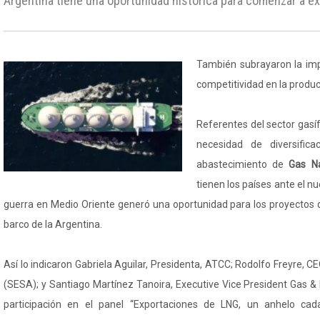
Argentina tiene una oportunidad histórica para comenzar a ex
También subrayaron la imp
competitividad en la produ
Referentes del sector gasíf
necesidad de diversific
abastecimiento de
Gas Na
tienen los países ante el n
guerra en Medio Oriente generó una oportunidad para los proyectos 
barco de la Argentina.
Así lo indicaron Gabriela Aguilar, Presidenta, ATCC; Rodolfo Freyre, 
(SESA); y Santiago Martínez Tanoira, Executive Vice President Gas &
participación en el panel “Exportaciones de LNG, un anhelo ca