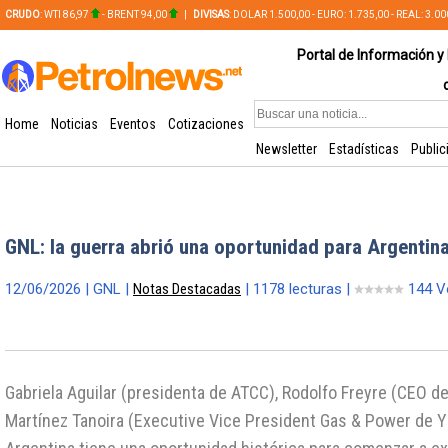
CRUDO
: WTI 86,97
- BRENT 94,00
|
DIVISAS
: DOLAR 1.500,00 - EURO: 1.735,00 - REAL: 3.0
PLATA: 56,65 - COBRE: 628,49
Portal de Información y 
Home
Noticias
Eventos
Cotizaciones
Newsletter
Estadísticas
Public
GNL: la guerra abrió una oportunidad para Argentin
12/06/2026 | GNL |
Notas Destacadas
| 1178 lecturas |
144 V
Gabriela Aguilar (presidenta de ATCC), Rodolfo Freyre (CEO d
Martínez Tanoira (Executive Vice President Gas & Power de Y