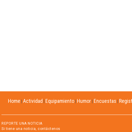
Home
Actividad
Equipamiento
Humor
Encuestas
Regis
|
|
|
|
|
REPORTE UNA NOTICIA
Si tiene una noticia, contáctenos