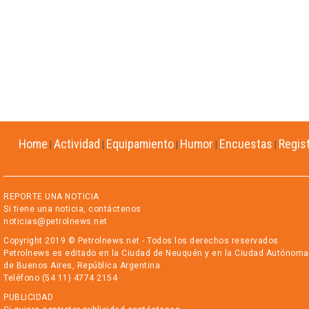
Home
Actividad
Equipamiento
Humor
Encuestas
Regis
|
|
|
|
|
REPORTE UNA NOTICIA
Si tiene una noticia, contáctenos
noticias@petrolnews.net
Copyright 2019 © Petrolnews.net - Todos los derechos reservados
Petrolnews es editado en la Ciudad de Neuquén y en la Ciudad Autónoma
de Buenos Aires, República Argentina
Teléfono (54 11) 4774 2154
PUBLICIDAD