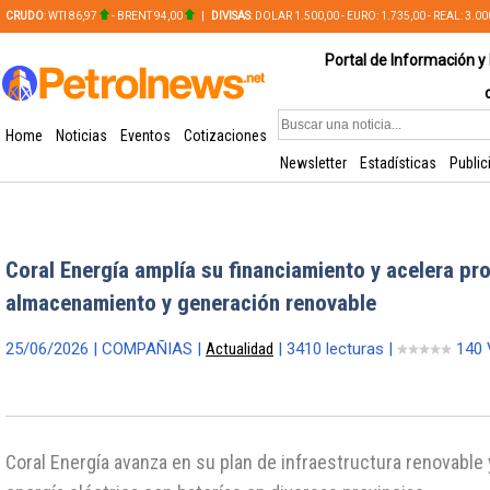
CRUDO
: WTI 86,97
- BRENT 94,00
|
DIVISAS
: DOLAR 1.500,00 - EURO: 1.735,00 - REAL: 3.0
PLATA: 56,65 - COBRE: 628,49
Portal de Información y 
Home
Noticias
Eventos
Cotizaciones
Newsletter
Estadísticas
Public
Coral Energía amplía su financiamiento y acelera pr
almacenamiento y generación renovable
25/06/2026 | COMPAÑIAS |
Actualidad
| 3410 lecturas |
140 
Coral Energía avanza en su plan de infraestructura renovabl