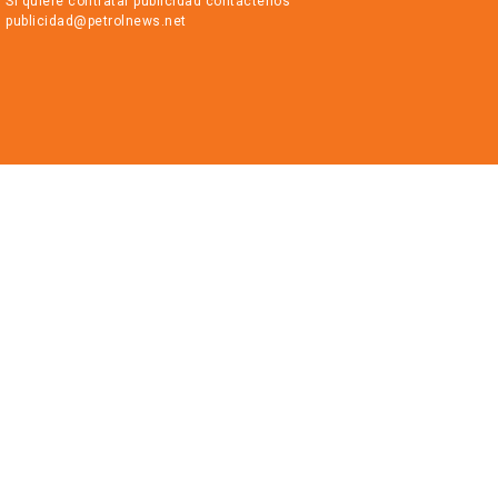
Si quiere contratar publicidad contáctenos
publicidad@petrolnews.net