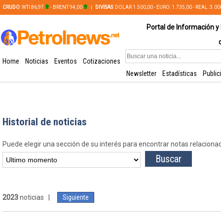
CRUDO
: WTI 86,97
- BRENT 94,00
|
DIVISAS
: DOLAR 1.500,00 - EURO: 1.735,00 - REAL: 3.0
PLATA: 56,65 - COBRE: 628,49
Portal de Información y 
Home
Noticias
Eventos
Cotizaciones
Newsletter
Estadísticas
Public
Historial de noticias
Puede elegir una sección de su interés para encontrar notas relaciona
2023
noticias |
Siguiente