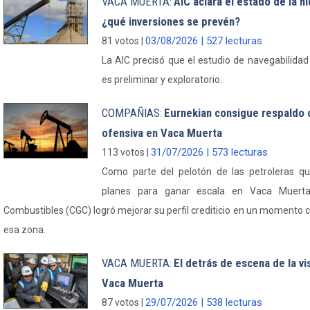
VACA MUERTA
AIC aclara el estado de la h
:
¿qué inversiones se prevén?
03/08/2026 | 527 lecturas
81 votos |
La AIC precisó que el estudio de navegabilidad
es preliminar y exploratorio.
COMPAÑIAS
Eurnekian consigue respaldo c
:
ofensiva en Vaca Muerta
31/07/2026 | 573 lecturas
113 votos |
Como parte del pelotón de las petroleras q
planes para ganar escala en Vaca Muert
Combustibles (CGC) logró mejorar su perfil crediticio en un momento 
esa zona.
VACA MUERTA
El detrás de escena de la vi
:
Vaca Muerta
29/07/2026 | 538 lecturas
87 votos |