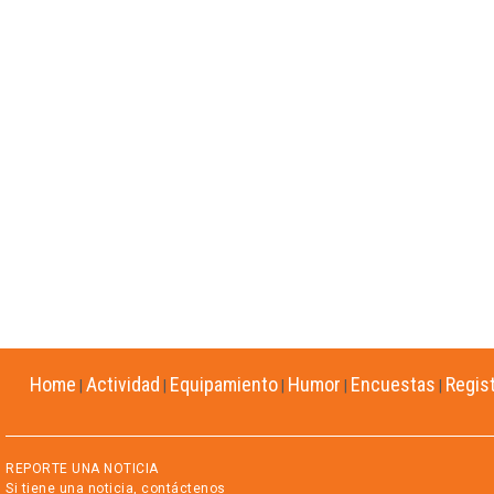
Home
Actividad
Equipamiento
Humor
Encuestas
Regis
|
|
|
|
|
REPORTE UNA NOTICIA
Si tiene una noticia, contáctenos