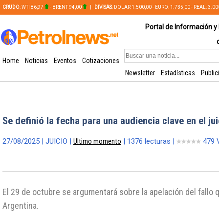
CRUDO
: WTI 86,97
- BRENT 94,00
|
DIVISAS
: DOLAR 1.500,00 - EURO: 1.735,00 - REAL: 3.0
PLATA: 56,65 - COBRE: 628,49
Portal de Información y 
Home
Noticias
Eventos
Cotizaciones
Newsletter
Estadísticas
Public
Se definió la fecha para una audiencia clave en el ju
27/08/2025 | JUICIO |
Ultimo momento
| 1376 lecturas |
479 
El 29 de octubre se argumentará sobre la apelación del fallo 
Argentina.