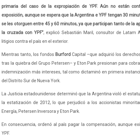
primaria del caso de la expropiación de YPF. Aún no están con
exposición, aunque se espera que la Argentina e YPF tengan 30 minut
se les otorguen entre 45 y 60 minutos, ya que participan tanto de la a
la cruzada con YPF”
, explicó Sebastián
Maril
, consultor de
Latam
A
litigios contra el país en el exterior.
Mientras tanto, los fondos
Burford
Capital
–que adquiri
ó los derechos
tras la quiebra del Grupo Petersen
– y Eton Park presionan para cobra
indemnizaci
ón más intereses, tal como dictaminó en primera instanci
del Distrito Sur de Nueva York.
La Justicia estadounidense determinó que la Argentina violó el estatu
la estatización de 2012, lo que perjudicó a los accionistas minorita
Energía, Petersen Inversora y Eton Park.
En consecuencia, ordenó al país pagar la compensación, aunque exi
YPF.