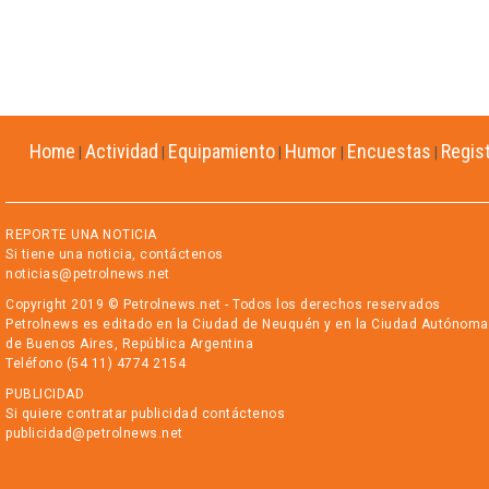
Home
Actividad
Equipamiento
Humor
Encuestas
Regis
|
|
|
|
|
REPORTE UNA NOTICIA
Si tiene una noticia, contáctenos
noticias@petrolnews.net
Copyright 2019 © Petrolnews.net - Todos los derechos reservados
Petrolnews es editado en la Ciudad de Neuquén y en la Ciudad Autónoma
de Buenos Aires, República Argentina
Teléfono (54 11) 4774 2154
PUBLICIDAD
Si quiere contratar publicidad contáctenos
publicidad@petrolnews.net