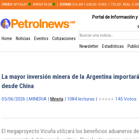
CRUDO
: WTI 86,97
- BRENT 94,00
|
DIVISAS
: DOLAR 1.500,00 - EURO: 1.735,00 - REAL: 3.0
PLATA: 56,65 - COBRE: 628,49
Portal de Información y 
Home
Noticias
Eventos
Cotizaciones
Newsletter
Estadísticas
Public
La mayor inversión minera de la Argentina importar
desde China
05/06/2026 | MINERIA |
Minería
| 1084 lecturas |
145 Votos
El megaproyecto Vicuña utilizará los beneficios aduaneros del