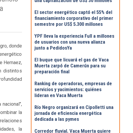
una capitalización de US$ 30 millones
ia
El sector energético captó el 55% del
financiamiento corporativo del primer
semestre por US$ 5.300 millones
YPF lleva la experiencia Full a millones
de usuarios con una nueva alianza
egro, donde
junto a PedidosYa
 energético
El buque que licuará el gas de Vaca
te Hernaez,
Muerta zarpó de Camerún para su
n distintos
preparación final
profundidad
Ranking de operadoras, empresas de
servicios y yacimientos: quiénes
lideran en Vaca Muerta
 nacional",
Río Negro organizará en Cipolletti una
combinar la
jornada de eficiencia energética
dedicada a las pymes
relaciones
idades, la
Corredor fluvial. Vaca Muerta quiere