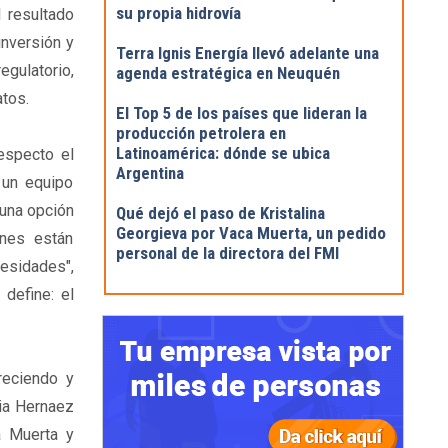
su propia hidrovía
l resultado
inversión y
Terra Ignis Energía llevó adelante una
egulatorio,
agenda estratégica en Neuquén
atos.
El Top 5 de los países que lideran la
producción petrolera en
Latinoamérica: dónde se ubica
respecto el
Argentina
 un equipo
 una opción
Qué dejó el paso de Kristalina
Georgieva por Vaca Muerta, un pedido
nes están
personal de la directora del FMI
esidades",
define: el
reciendo y
lia Hernaez
a Muerta y