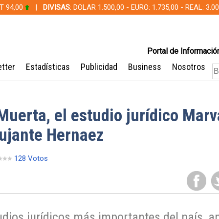
T 94,00
|
DIVISAS
: DOLAR 1.500,00 - EURO: 1.735,00 - REAL: 3.
Portal de Información
tter
Estadísticas
Publicidad
Business
Nosotros
uerta, el estudio jurídico Marv
Pujante Hernaez
128 Votos
tudios jurídicos más importantes del país, a