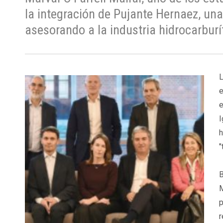
la integración de Pujante Hernaez, una
asesorando a la industria hidrocarburí
L
e
e
I
h
"
B
M
p
r