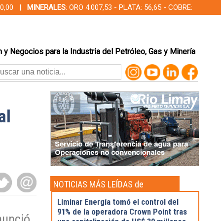
000,00 |
MINERALES
: ORO 4.007,53 - PLATA: 56,65 - COBRE:
 y Negocios para la Industria del Petróleo, Gas y Minería
al
NOTICIAS MÁS LEÍDAS de
Actualidad
Liminar Energía tomó el control del
91% de la operadora Crown Point tras
nunció