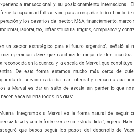
xperiencia transaccional y su posicionamiento internacional. E
frece la capacidad full-service para acompañar todo el ciclo de 
peración y los desafíos del sector: M&A, financiamiento, marco r
mbiental, laboral, tax, infraestructura, litigios, compliance y contr
n un sector estratégico para el futuro argentino", señaló al 
"Es una operación clave que combina lo mejor de dos mundos:
a reconocida en la cuenca, y la escala de Marval, que constituye
gentina. De esta forma estamos mucho más cerca de quie
opuesta de servicio cada día más integral y cercana a sus nec
nos a Marval es dar un salto de escala sin perder lo que nos 
s hacen Vaca Muerta todos los días".
Muerta. Integrarnos a Marval es la forma natural de seguir c
ncia local y con la fortaleza de un estudio líder", agregó Nata
rma aseguró que busca seguir los pasos del desarrollo de Vac