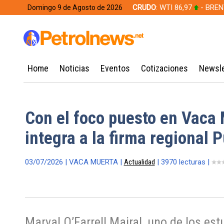
CRUDO
: WTI 86,97
- BREN
Domingo 9 de Agosto de 2026
628,49
Home
Noticias
Eventos
Cotizaciones
Newsle
Con el foco puesto en Vaca M
integra a la firma regional 
03/07/2026 | VACA MUERTA |
Actualidad
| 3970 lecturas |
Marval O’Farrell Mairal, uno de los es