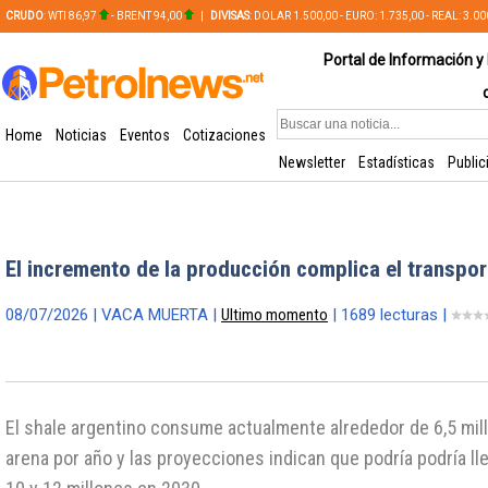
CRUDO
: WTI 86,97
- BRENT 94,00
|
DIVISAS
: DOLAR 1.500,00 - EURO: 1.735,00 - REAL: 3.0
PLATA: 56,65 - COBRE: 628,49
Portal de Información y 
Home
Noticias
Eventos
Cotizaciones
Newsletter
Estadísticas
Public
El incremento de la producción complica el transpor
08/07/2026 | VACA MUERTA |
Ultimo momento
| 1689 lecturas |
El shale argentino consume actualmente alrededor de 6,5 mil
arena por año y las proyecciones indican que podría podría l