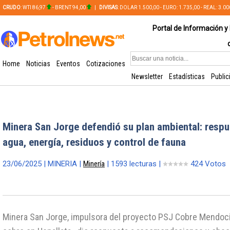
CRUDO
: WTI 86,97
- BRENT 94,00
|
DIVISAS
: DOLAR 1.500,00 - EURO: 1.735,00 - REAL: 3.0
PLATA: 56,65 - COBRE: 628,49
Portal de Información y 
Home
Noticias
Eventos
Cotizaciones
Newsletter
Estadísticas
Public
Minera San Jorge defendió su plan ambiental: respu
agua, energía, residuos y control de fauna
23/06/2025 | MINERIA |
Minería
| 1593 lecturas |
424 Votos
Minera San Jorge, impulsora del proyecto PSJ Cobre Mendoc