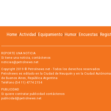
Home
Actividad
Equipamiento
Humor
Encuestas
Regis
|
|
|
|
|
REPORTE UNA NOTICIA
Si tiene una noticia, contáctenos
noticias@petrolnews.net
Copyright 2019 © Petrolnews.net - Todos los derechos reservados
Petrolnews es editado en la Ciudad de Neuquén y en la Ciudad Autónoma
de Buenos Aires, República Argentina
Teléfono (54 11) 4774 2154
PUBLICIDAD
Si quiere contratar publicidad contáctenos
publicidad@petrolnews.net