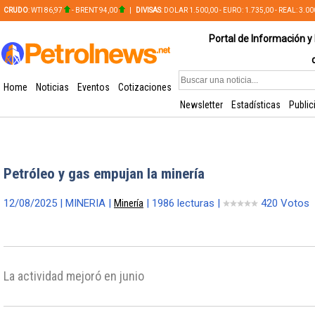
CRUDO
: WTI 86,97
- BRENT 94,00
|
DIVISAS
: DOLAR 1.500,00 - EURO: 1.735,00 - REAL: 3.0
PLATA: 56,65 - COBRE: 628,49
Portal de Información y 
Home
Noticias
Eventos
Cotizaciones
Newsletter
Estadísticas
Public
Petróleo y gas empujan la minería
12/08/2025 | MINERIA |
Minería
| 1986 lecturas |
420 Votos
La actividad mejoró en junio