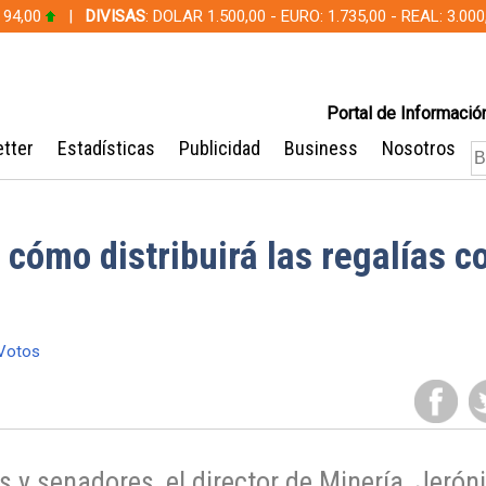
 94,00
|
DIVISAS
: DOLAR 1.500,00 - EURO: 1.735,00 - REAL: 3.0
Portal de Información
tter
Estadísticas
Publicidad
Business
Nosotros
 cómo distribuirá las regalías c
Votos
 y senadores, el director de Minería, Jeró