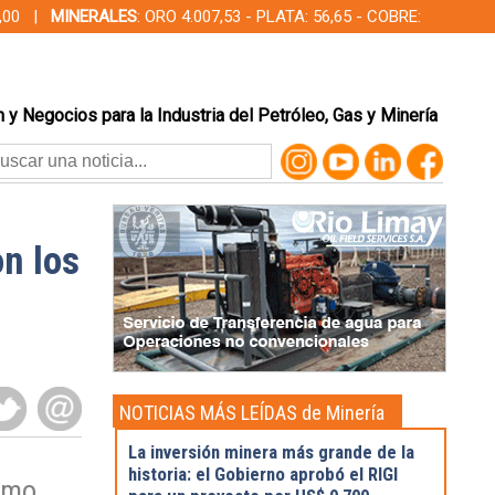
00,00 |
MINERALES
: ORO 4.007,53 - PLATA: 56,65 - COBRE:
 y Negocios para la Industria del Petróleo, Gas y Minería
on los
NOTICIAS MÁS LEÍDAS de Minería
La inversión minera más grande de la
historia: el Gobierno aprobó el RIGI
nimo