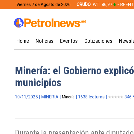
CRUDO
: WTI 86,97
- BRENT
Viernes 7 de Agosto de 2026
628,49
Home
Noticias
Eventos
Cotizaciones
Newsle
Minería: el Gobierno explicó
municipios
10/11/2025 | MINERIA |
Minería
| 1638 lecturas |
346 
Durante la presentación ante diputados