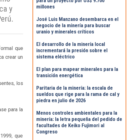
para un proyecto por US$ 9.700
millones
ca y
Perú.
José Luis Manzano desembarca en el
negocio de la minería para buscar
uranio y minerales críticos
El desarrollo de la minería local
formal que
incrementará la presión sobre el
sistema eléctrico
ca crear un
El plan para mapear minerales para la
transición energética
sentes, los
Paritaria de la minería: la escala de
sueldos que rige para la rama de cal y
piedra en julio de 2026
ase para la
Menos controles ambientales para la
minería: la letra pequeña del pedido de
facultades de Keiko Fujimori al
Congreso
 1999, que