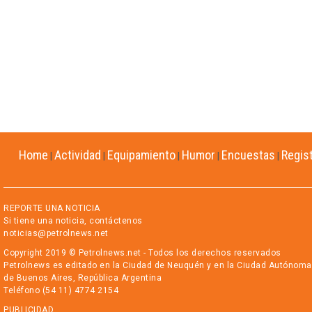
Home
Actividad
Equipamiento
Humor
Encuestas
Regis
|
|
|
|
|
REPORTE UNA NOTICIA
Si tiene una noticia, contáctenos
noticias@petrolnews.net
Copyright 2019 © Petrolnews.net - Todos los derechos reservados
Petrolnews es editado en la Ciudad de Neuquén y en la Ciudad Autónoma
de Buenos Aires, República Argentina
Teléfono (54 11) 4774 2154
PUBLICIDAD