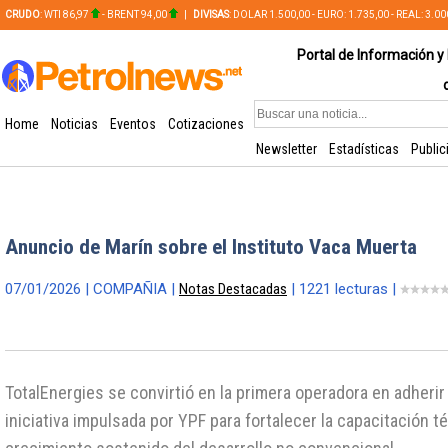
CRUDO
: WTI 86,97
- BRENT 94,00
|
DIVISAS
: DOLAR 1.500,00 - EURO: 1.735,00 - REAL: 3.0
PLATA: 56,65 - COBRE: 628,49
Portal de Información y 
Home
Noticias
Eventos
Cotizaciones
Newsletter
Estadísticas
Public
Anuncio de Marín sobre el Instituto Vaca Muerta
07/01/2026 | COMPAÑIA |
Notas Destacadas
| 1221 lecturas |
TotalEnergies se convirtió en la primera operadora en adherir
iniciativa impulsada por YPF para fortalecer la capacitación 