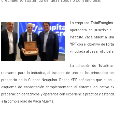
crecimiento sostenido del desarrollo no convencional.
La empresa
TotalEnergies
operadora en suscribir el
Instituto Vaca Muert a, un
YPF
con el objetivo de fort
vinculada al desarrollo del s
La adhesión de
TotalEne
relevante para la industria, al tratarse de uno de los principales a
presencia en la Cuenca Neuquina. Desde YPF señalaron que el acu
esquema de capacitación complementario al sistema educativo ex
preparación de técnicos y operarios con experiencia práctica y están
a la complejidad de Vaca Muerta.