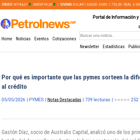
CRUDO
: WTI 86,97
- BRENT 94,00
|
DIVISAS
: DOLAR 1.500,00 - EURO: 1.735,00 - REAL: 3.0
PLATA: 56,65 - COBRE: 628,49
Portal de Información y 
Home
Noticias
Eventos
Cotizaciones
Newsletter
Estadísticas
Public
Por qué es importante que las pymes sorteen la difi
al crédito
05/05/2026 | PYMES |
Notas Destacadas
| 739 lecturas |
252 
Gastón Díaz, socio de Australis Capital, analizó uno de los pri