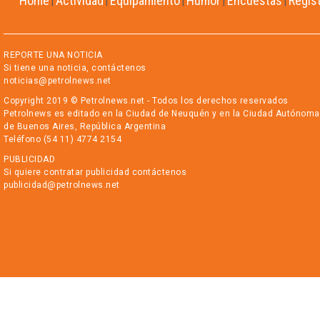
Home
Actividad
Equipamiento
Humor
Encuestas
Regis
|
|
|
|
|
REPORTE UNA NOTICIA
Si tiene una noticia, contáctenos
noticias@petrolnews.net
Copyright 2019 © Petrolnews.net - Todos los derechos reservados
Petrolnews es editado en la Ciudad de Neuquén y en la Ciudad Autónoma
de Buenos Aires, República Argentina
Teléfono (54 11) 4774 2154
PUBLICIDAD
Si quiere contratar publicidad contáctenos
publicidad@petrolnews.net