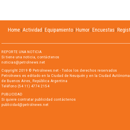
Home
Actividad
Equipamiento
Humor
Encuestas
Regis
|
|
|
|
|
REPORTE UNA NOTICIA
Si tiene una noticia, contáctenos
noticias@petrolnews.net
Copyright 2019 © Petrolnews.net - Todos los derechos reservados
Petrolnews es editado en la Ciudad de Neuquén y en la Ciudad Autónoma
de Buenos Aires, República Argentina
Teléfono (54 11) 4774 2154
PUBLICIDAD
Si quiere contratar publicidad contáctenos
publicidad@petrolnews.net