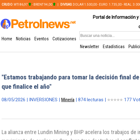
CRUDO
: WTI 86,97
- BRENT 94,00
|
DIVISAS
: DOLAR 1.500,00 - EURO: 1.735,00 - REAL: 3.0
PLATA: 56,65 - COBRE: 628,49
Portal de Información y 
Home
Noticias
Eventos
Cotizaciones
Newsletter
Estadísticas
Public
"Estamos trabajando para tomar la decisión final de
que finalice el año"
08/05/2026 | INVERSIONES |
Minería
| 874 lecturas |
177 Vo
La alianza entre Lundin Mining y BHP acelera los trabajos de i