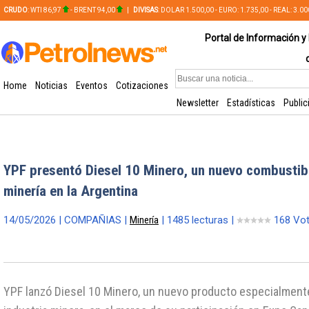
CRUDO
: WTI 86,97
- BRENT 94,00
|
DIVISAS
: DOLAR 1.500,00 - EURO: 1.735,00 - REAL: 3.0
PLATA: 56,65 - COBRE: 628,49
Portal de Información y 
Home
Noticias
Eventos
Cotizaciones
Newsletter
Estadísticas
Public
YPF presentó Diesel 10 Minero, un nuevo combustibl
minería en la Argentina
14/05/2026 | COMPAÑIAS |
Minería
| 1485 lecturas |
168 Vo
YPF lanzó Diesel 10 Minero, un nuevo producto especialmente