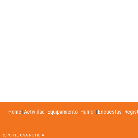
Home
Actividad
Equipamiento
Humor
Encuestas
Regis
|
|
|
|
|
REPORTE UNA NOTICIA